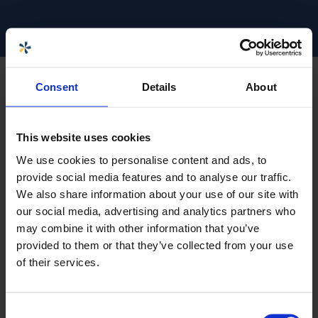
Consent
Details
About
LÅT OSS DISKUTERA NYA
This website uses cookies
MÖJLIGHETER - DET ÄR ENKELT
We use cookies to personalise content and ads, to
Skicka din CAD-fil för en kostnadsfri offert,
provide social media features and to analyse our traffic.
översyn och rekommendationer.
We also share information about your use of our site with
our social media, advertising and analytics partners who
För bästa resultat: Exportera ditt dokument från
may combine it with other information that you’ve
din CAD programvara till STEP-filformatet.
provided to them or that they’ve collected from your use
of their services.
Skicka din CAD-fil
Consent